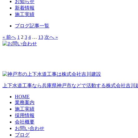
お知らせ
新着情報
施工実績
ブログ記事一覧
« 前へ
1
2
3
4
…
13
次へ »
上下水道工事なら兵庫県神戸市などで活動する株式会社吉川建
HOME
業務案内
施工実績
採用情報
会社概要
お問い合わせ
ブログ