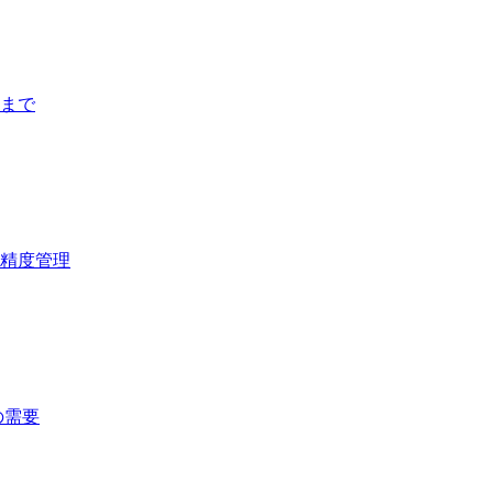
まで
精度管理
の需要